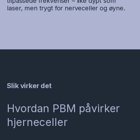
tilpassede frekvenser – like dypt som
laser, men trygt for nerveceller og øyne.
Slik virker det
Hvordan PBM påvirker
hjerneceller