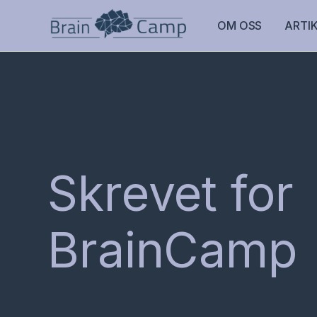
OM OSS
ARTI
Skrevet for
BrainCamp