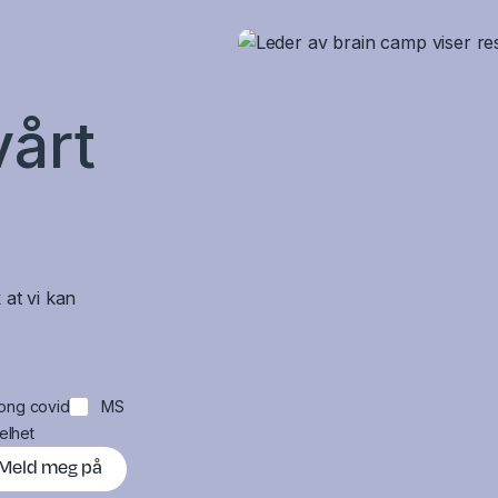
vårt
 at vi kan
ong covid
MS
elhet