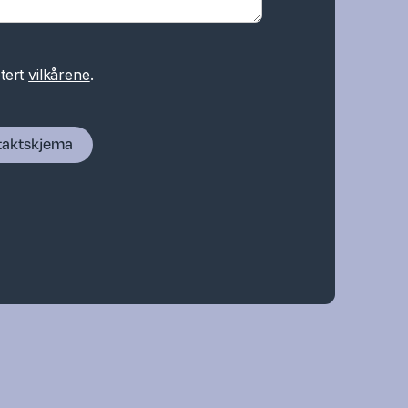
tert
vilkårene
.