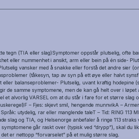
tte tegn (TIA eller slag)Symptomer oppstår plutselig, ofte ba
akhet eller nummenhet i ansikt, arm eller bein på én side- Pluts
utselig vansker med å snakke eller forstå det andre sier (o
ynsproblemer (tåkesyn, tap av syn på ett øye eller halvt synsf
et eller balanseproblemer- Plutselig, uvant kraftig hodepine (
 gir de samme symptomene, men de kan gå helt over i løpet av
el et alvorlig VARSEL om at du står i fare for et større slag 
huskeregel)F – Fjes: skjevt smil, hengende munnvikA – Armer:
 Språk: utydelig, rar eller manglende taleT – Tid: RING 113
slag og TIA, og Helsenorge anbefaler å ringe 113 straks v
 symptomene går raskt over (typisk ved “drypp”), skal du lik
det er nettopp “forvarselet” på et mulig større slag.