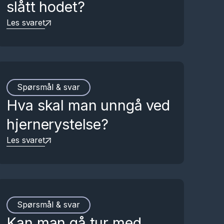
slått hodet?
Les svaret
Spørsmål & svar
Hva skal man unngå ved
hjernerystelse?
Les svaret
Spørsmål & svar
Kan man gå tur med