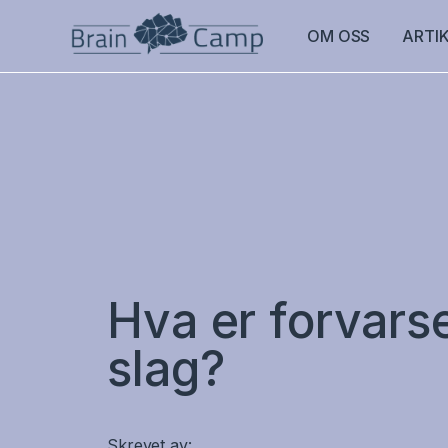
OM OSS
ARTI
Hva er forvars
slag?
Skrevet av: