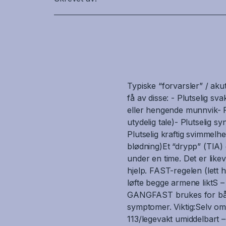
Typiske “forvarsler” / aku
få av disse: - Plutselig sv
eller hengende munnvik- Pl
utydelig tale)- Plutselig s
Plutselig kraftig svimmelh
blødning)Et “drypp” (TIA)
under en time. Det er likev
hjelp. FAST-regelen (lett 
løfte begge armene liktS –
GANGFAST brukes for både 
symptomer. Viktig:Selv om
113/legevakt umiddelbart – 