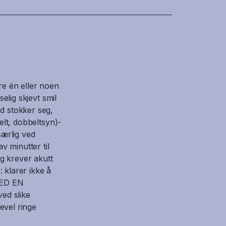
re én eller noen
elig skjevt smil
rd stokker seg,
elt, dobbeltsyn)-
særlig ved
 minutter til
og krever akutt
 klarer ikke å
 MED EN
ed slike
evel ringe