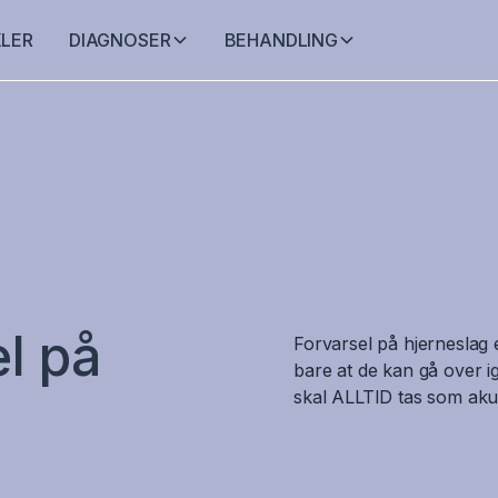
KLER
DIAGNOSER
BEHANDLING
el på
Forvarsel på hjerneslag
bare at de kan gå over i
skal ALLTID tas som akut