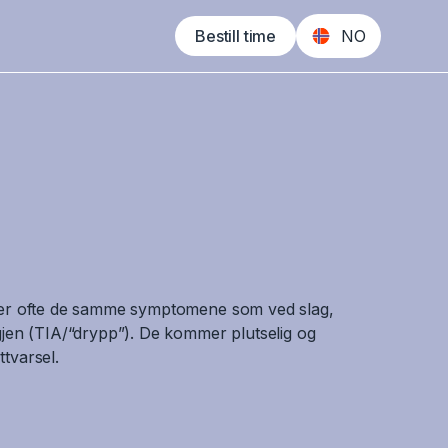
Bestill time
NO
 er ofte de samme symptomene som ved slag,
gjen (TIA/“drypp”). De kommer plutselig og
tvarsel.