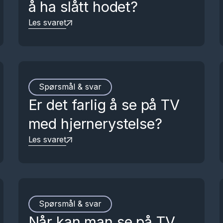
å ha slått hodet?
Les svaret
Spørsmål & svar
Er det farlig å se på TV
med hjernerystelse?
Les svaret
Spørsmål & svar
Når kan man se på TV